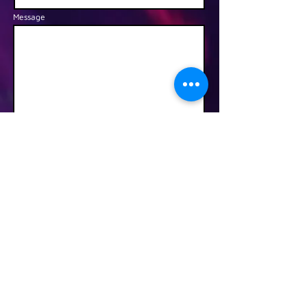
Message
Envoyer
50 Rue du lieutenant Ingall, QC
Saint-Calixte, J0K 1Z0