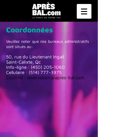
Coordonnées
Veuillez noter que nos bureaux administratifs
sont situés au:
50, rue du Lieutenant Ingall
Saint-Calixte, Qc
Info-ligne :
(450) 205-1060
Cellulaire :
(514) 777-3975
Courriel :
reservation@apres-bal.com